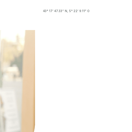
43° 17’ 47.33‘’ N, 5° 22’ 9.11" O