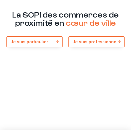
Actualité Cœur Commerce : La SCPI Urban Coeur Commerce
La SCPI des commerces de
connaît « un vrai tournant positif » depuis 2023
proximité en
cœur de ville
Je suis particulier
Je suis professionnel
Plus de renseignements ?
Par téléphone
01 82 28 99 99
Par email
infos@urban-premium.com