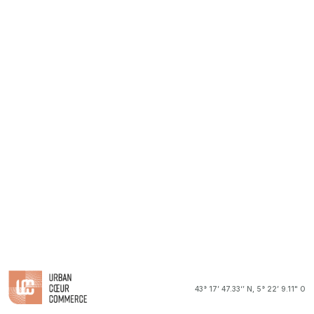
nos serveurs de secours, etc.
– des fournisseurs de plateformes de services intégrés (envoi
de courrier en masse, etc.),
– des prestataires de services en matière de digitalisation,
archivage, etc.
Peuvent également avoir accès aux données à caractère
personnel vous concernant :
– les personnes chargées de la fourniture des services dans le
cadre de leurs attributions respectives,
– nos partenaires commerciaux, tels que les distributeurs de
nos fonds,
– les prestataires de services, experts, avocats…
– nos sous-traitants, tel que notre Agent Lié URBAN
INVESTISSEMENT
43° 17’ 47.33‘’ N, 5° 22’ 9.11" O
– les tiers autorisés (juridictions, autorité de contrôle, services