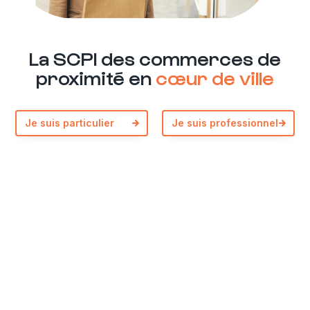
La SCPI des commerces de
proximité en
cœur de ville
Navigation de l’article
Je suis particulier
Je suis professionnel
Previous:
LORIENT – rue de la Patrie
Next:
TOURS – rue Emile Zola Biocoop
Plus de renseignements ?
Par téléphone
01 82 28 99 99
Par email
infos@urban-premium.com