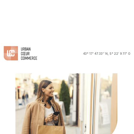
43° 17’ 47.33‘’ N, 5° 22’ 9.11" O