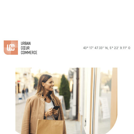
43° 17’ 47.33‘’ N, 5° 22’ 9.11" O