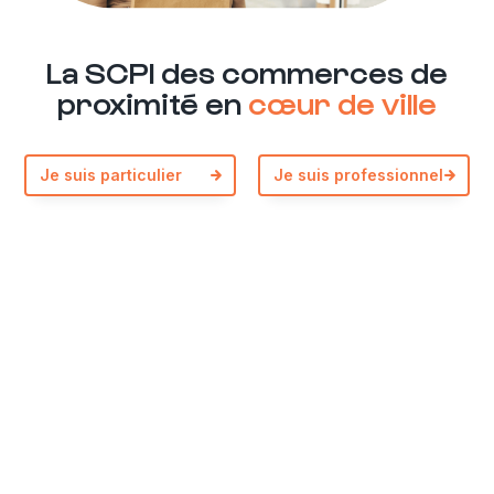
La SCPI des commerces de
proximité en
cœur de ville
Navigation de l’article
Previous:
TOULOUSE – Saint Rome
Je suis particulier
Je suis professionnel
Next:
NÎMES – Hôtel de Ville
Plus de renseignements ?
Par téléphone
01 82 28 99 99
Par email
infos@urban-premium.com