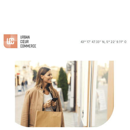
43° 17’ 47.33‘’ N, 5° 22’ 9.11" O